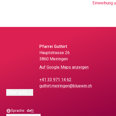
Einweihung u
Pfarrei Guthirt
Hauptstrasse 26
3860 Meiringen
Auf Google Maps anzeigen
+41 33 971 14 62
guthirt.meiringen@bluewin.ch
Über uns
Sprache:
de
fr