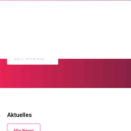
Pfarreiseminar 2026
Zeit für Begegnung, Inspiration und das, was
uns wichtig ist!
Save the Date!
Aktuelles