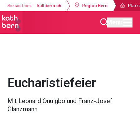
Sie sind hier:
kathbern.ch
Region Bern
Pfarr
Menu
Pfarrei Heiligkreuz Bremgarten
Gottesdienste & Anlässe
Eucharistiefeier
Mit Leonard Onuigbo und Franz-Josef
Glanzmann