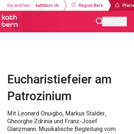
Sie sind hier:
kathbern.ch
Region Bern
Pfarr
Menu
Pfarrei Heiligkreuz Bremgarten
Gottesdienste & Anlässe
Eucharistiefeier am
Patrozinium
Mit Leonard Onuigbo, Markus Stalder,
Gheorghe Zdrinia und Franz-Josef
Glanzmann. Musikalische Begleitung vom