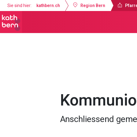
Sie sind hier:
kathbern.ch
Region Bern
Pfarr
Pfarrei Heiligkreuz Bremgarten
Got
Kommunion
Anschliessend geme