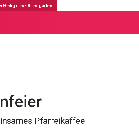
ei Heiligkreuz Bremgarten
tesdienste & Anlässe
feier
insames Pfarreikaffee