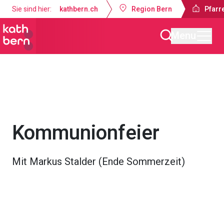
Sie sind hier:
kathbern.ch
Region Bern
Pfarr
Menu
Pfarrei Heiligkreuz Bremgarten
Gottesdienste & Anlässe
Kommunionfeier
Mit Markus Stalder (Ende Sommerzeit)