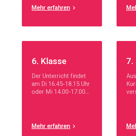
Mehr erfahren
Meh
6. Klasse
7.
Der Unterricht findet
Aus
am Di 16.45-18.15 Uhr
Kur
oder Mi 14.00-17.00
ver
Uhr statt.
Wah
Wah
Mehr erfahren
Meh