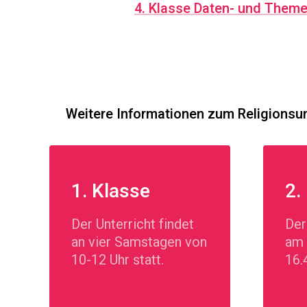
4. Klasse Daten- und Them
Weitere Informationen zum Religionsun
1. Klasse
2.
Der Unterricht findet
Der
an vier Samstagen von
am 
10-12 Uhr statt.
16.