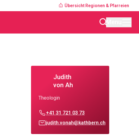
Übersicht Regionen & Pfarreien
Menu
Judith
von Ah
Theologin
+41 31 721 03 73
judith.vonah@kathbern.ch