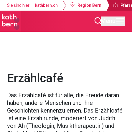
Sie sind hier:
kathbern.ch
Region Bern
Pfarr
Menu
Pfarrei St. Johannes Münsingen
Gottesdienste & Anlässe
Erzählcafé
Das Erzählcafé ist für alle, die Freude daran
haben, andere Menschen und ihre
Geschichten kennenzulernen. Das Erzählcafé
ist eine Erzählrunde, moderiert von Judith
von Ah (Theologin, Musiktherapeutin) und