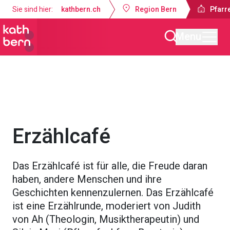
Sie sind hier:
kathbern.ch
Region Bern
Pfarr
Menu
Pfarrei St. Johannes Münsingen
Gottesdienste & Anlässe
Erzählcafé
Das Erzählcafé ist für alle, die Freude daran
haben, andere Menschen und ihre
Geschichten kennenzulernen. Das Erzählcafé
ist eine Erzählrunde, moderiert von Judith
von Ah (Theologin, Musiktherapeutin) und