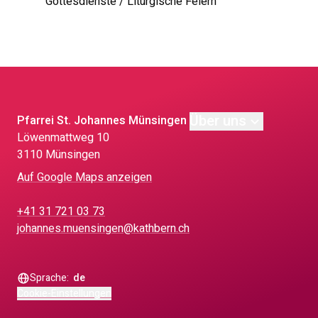
Gottesdienste / Liturgische Feiern
Über uns
Pfarrei St. Johannes Münsingen
Löwen­matt­weg 10
3110 Münsingen
Auf Google Maps anzeigen
+41 31 721 03 73
johannes.muensingen@kathbern.ch
Sprache:
de
Cookie-Einstellungen