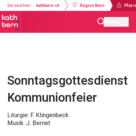
Sie sind hier:
kathbern.ch
Region Bern
Pfarr
Menu
Pfarrei St. Johannes Münsingen
Gottesdienste & Anlässe
Sonntagsgottesdienst
Kommunionfeier
Liturgie: F. Klingenbeck
Musik: J. Bernet