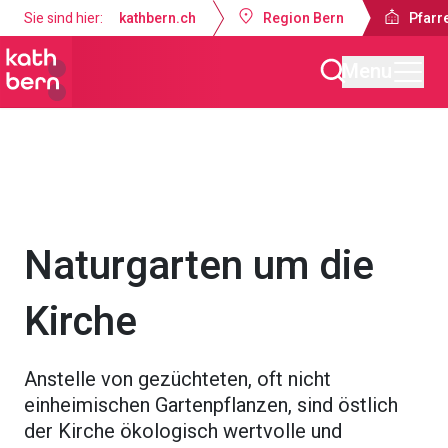
Sie sind hier:
kathbern.ch
Region Bern
Pfarr
Menu
Pfarrei St. Johannes Münsingen
Projekte & Engagements
Naturgarten um die
Kirche
Anstelle von gezüchteten, oft nicht
einheimischen Gartenpflanzen, sind östlich
der Kirche ökologisch wertvolle und