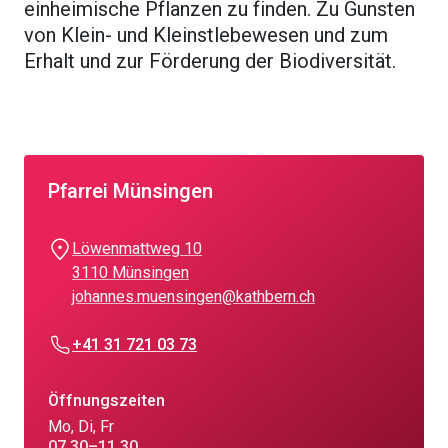
einheimische Pflanzen zu finden. Zu Gunsten
von Klein- und Kleinstlebewesen und zum
Erhalt und zur Förderung der Biodiversität.
Pfarrei Münsingen
Löwenmattweg 10
3110 Münsingen
johannes.muensingen@kathbern.ch
+41 31 721 03 73
Öffnungszeiten
Mo, Di, Fr
07.30–11.30