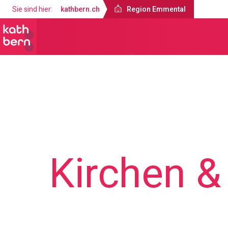
Sie sind hier:
kathbern.ch
Region Emmental
Region Emmental
Angebote
Kirchen &