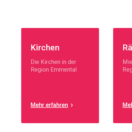
Kirchen
Rä
Die Kirchen in der
Mie
Region Emmental
Reg
Mehr erfahren
Meh