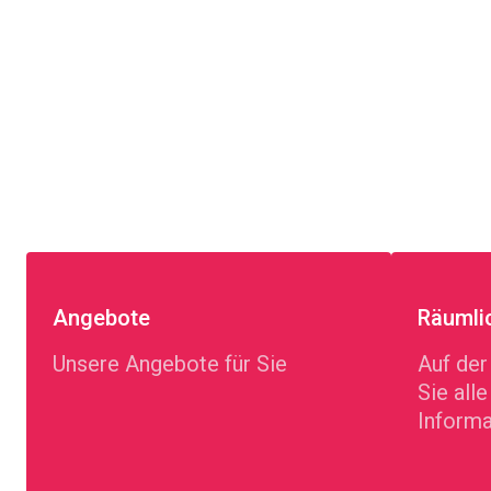
Angebote
Räumli
Unsere Angebote für Sie
Auf der
Sie all
Informa
des Ge