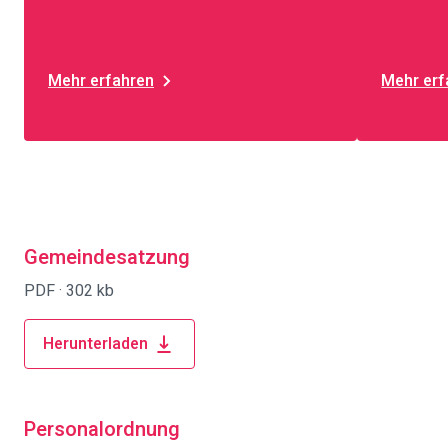
Mehr erfahren
Mehr erf
Gemeindesatzung
PDF ·
302 kb
Herunterladen
Personalordnung