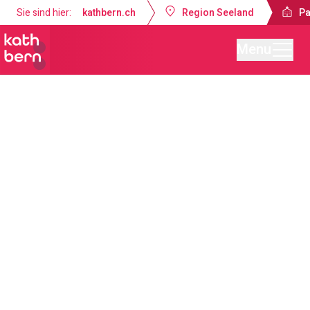
Sie sind hier:
kathbern.ch
Region Seeland
Pa
Menu
Pastoralraum Seeland-Lyss
Aktuelles