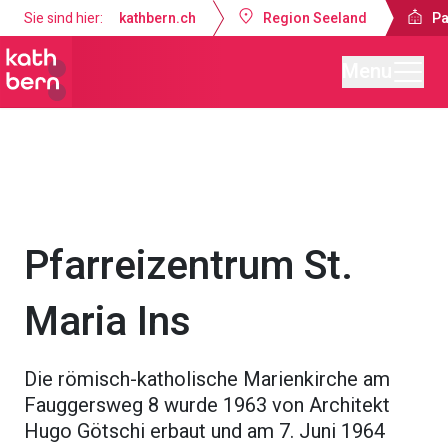
Sie sind hier:
kathbern.ch
Region Seeland
Pa
Menu
Pastoralraum Seeland-Lyss
Angebote
Kirche & Räumlichkei
Pfarreizentrum St.
Maria Ins
Die römisch-katholische Marienkirche am
Fauggersweg 8 wurde 1963 von Architekt
Hugo Götschi erbaut und am 7. Juni 1964