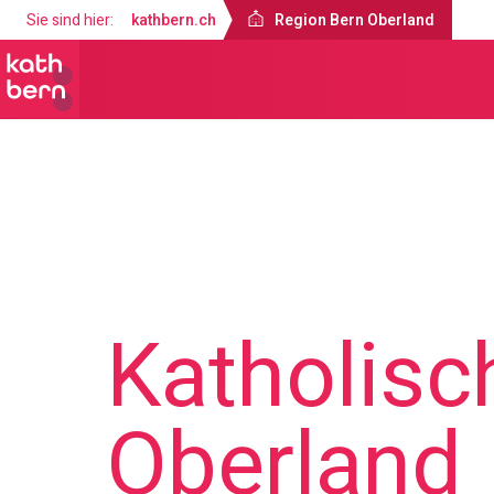
Sie sind hier:
kathbern.ch
Region Bern Oberland
Region Bern Oberland
Über uns
Katholisc
Oberland