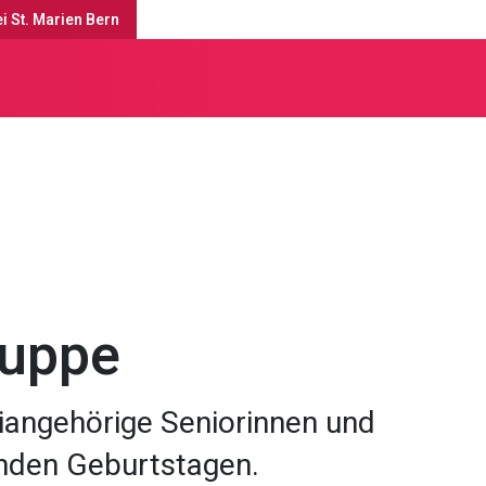
i St. Marien Bern
Gruppen & Aktivitäten
uppe
iangehörige Seniorinnen und
unden Geburtstagen.