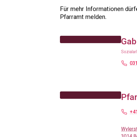
Für mehr Informationen dürfe
Pfarramt melden.
Gab
Sozialar
031
Pfar
+41
Wylers
3014 B