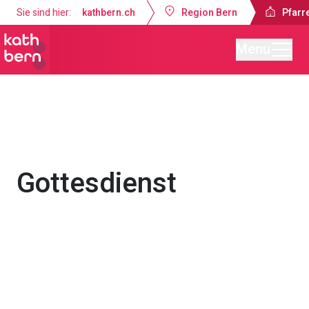
Sie sind hier:
kathbern.ch
Region Bern
Pfarre
Menu
Pfarrei St. Marien Bern
Gottesdienste & Anlässe
Gottesdienst