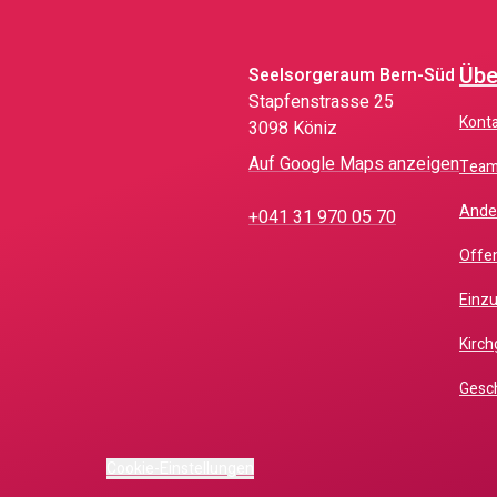
Übe
Seelsorgeraum Bern-Süd
Stapfenstrasse 25
Kont
3098 Köniz
Auf Google Maps anzeigen
Tea
And
+041 31 970 05 70
Offe
Einz
Kir
Gesc
Cookie-Einstellungen