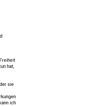
nd
Freiheit
tun hat,
der sie
irkungen
kann ich