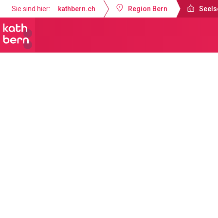
Sie sind hier:
kathbern.ch
Region Bern
Seels
Seelsorgeraum Bern-Süd
Aktuelles