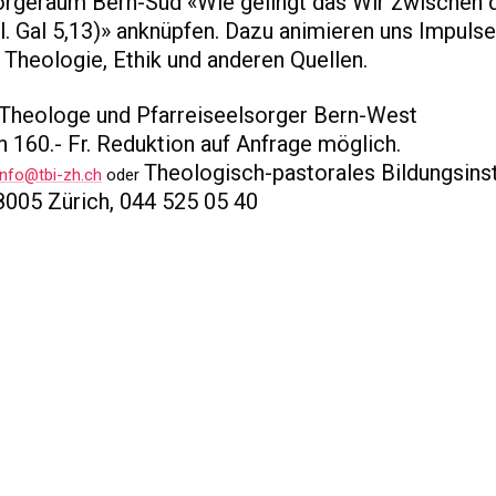
rgeraum Bern-Süd «Wie gelingt das Wir zwischen d
gl. Gal 5,13)» anknüpfen. Dazu animieren uns Impulse
t, Theologie, Ethik und anderen Quellen.
 Theologe und Pfarreiseelsorger Bern-West
n 160.- Fr. Reduktion auf Anfrage möglich.
Theologisch-pastorales Bildungsinst
info@tbi-zh.ch
oder
8005 Zürich, 044 525 05 40