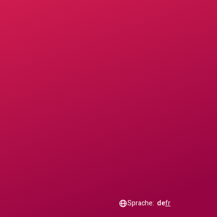
Sprache:
de
fr