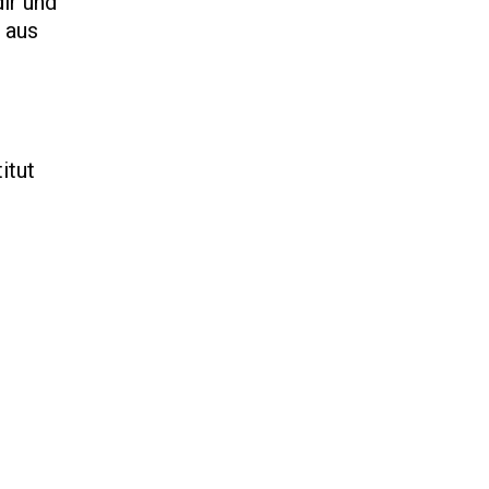
ir und
 aus
itut