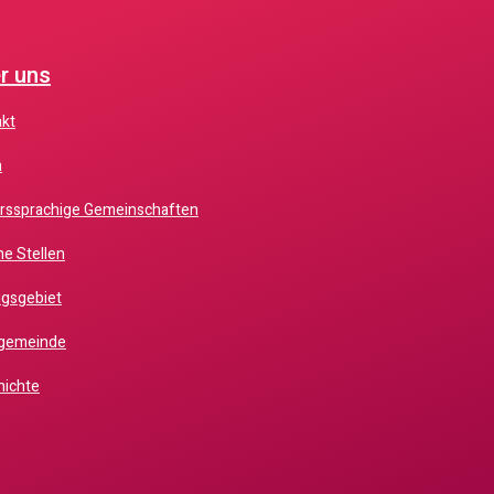
r uns
akt
m
erssprachige Gemeinschaften
ne Stellen
ugsgebiet
chgemeinde
hichte