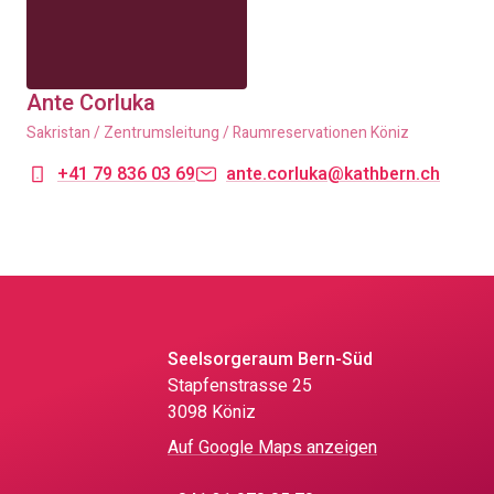
Ante Corluka
Sakristan / Zentrumsleitung / Raumreservationen Köniz
+41 79 836 03 69
ante.corluka@kathbern.ch
Seelsorgeraum Bern-Süd
Stapfenstrasse 25
3098 Köniz
Auf Google Maps anzeigen