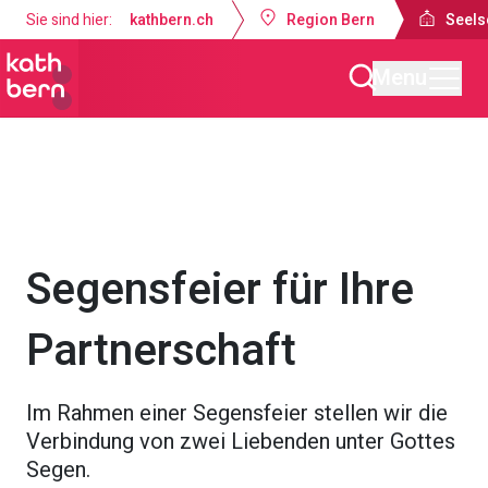
Sie sind hier:
kathbern.ch
Region Bern
Seels
Menu
Seelsorgeraum Bern-Süd
Angebote
Sakramente
Segensfeier für Ihre
Partnerschaft
Im Rahmen einer Segensfeier stellen wir die
Verbindung von zwei Liebenden unter Gottes
Segen.