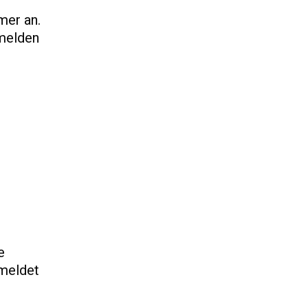
mer an.
 melden
e
 meldet