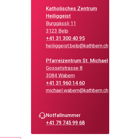
Katholisches Zentrum
Heiliggeist
Burggässli 11
3123 Belp
+41 31 300 40 95
heiliggeist.belp@kathbern.ch
Pfarreizentrum St. Michael
Gossetstrasse 8
3084 Wabern
+41 31 960 14 60
michael.wabern@kathbern.ch
Notfallnummer
+41 79 745 99 68