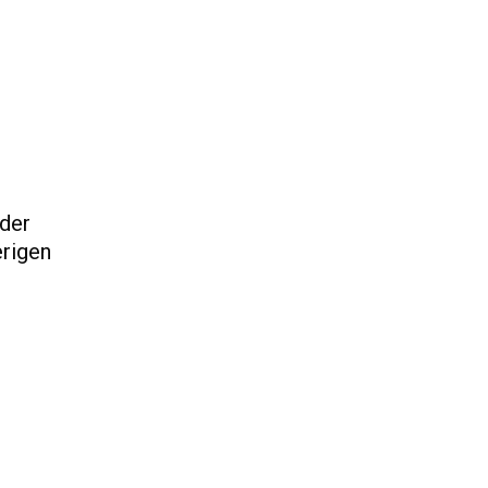
 der
erigen