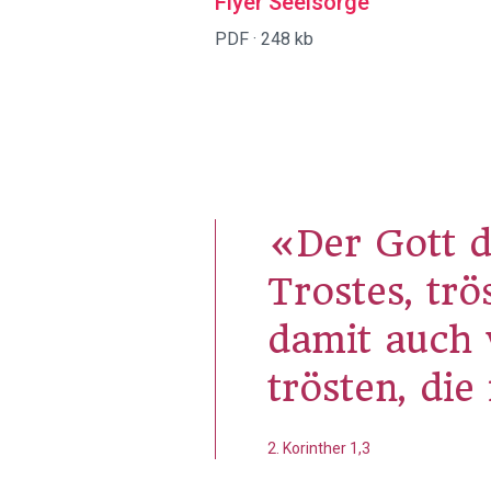
Flyer Seelsorge
PDF ·
248 kb
«Der Gott 
Trostes, trö
damit auch w
trösten, die
2. Korinther 1,3