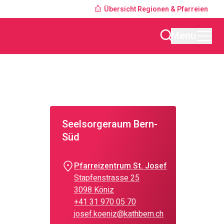
Übersicht Regionen & Pfarreien
Menu
Seelsorgeraum Bern-
Süd
Pfarreizentrum St. Josef
Stapfenstrasse 25
3098 Köniz
+41 31 970 05 70
josef.koeniz@kathbern.ch