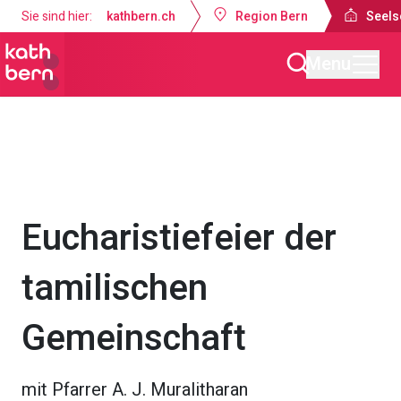
Sie sind hier:
kathbern.ch
Region Bern
Seels
Menu
Seelsorgeraum Bern-Süd
Gottesdienste & Anlässe
Eucharistiefeier der
tamilischen
Gemeinschaft
mit Pfarrer A. J. Muralitharan