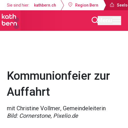
Sie sind hier:
kathbern.ch
Region Bern
Seels
Menu
Seelsorgeraum Bern-Süd
Gottesdienste & Anlässe
Kommunionfeier zur
Auffahrt
mit Christine Vollmer, Gemeindeleiterin
Bild: Cornerstone, Pixelio.de