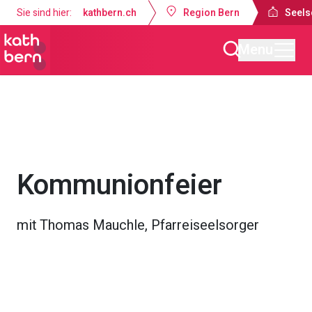
Sie sind hier:
kathbern.ch
Region Bern
Seels
Menu
Seelsorgeraum Bern-Süd
Gottesdienste & Anlässe
Kommunionfeier
mit Thomas Mauchle, Pfarreiseelsorger