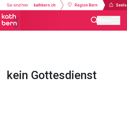
Sie sind hier:
kathbern.ch
Region Bern
Seels
Menu
Seelsorgeraum Bern-Süd
Gottesdienste & Anlässe
kein Gottesdienst