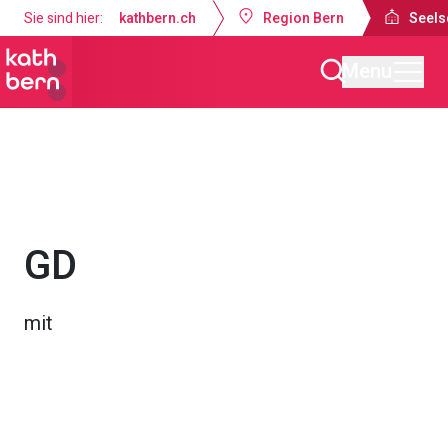
Sie sind hier:
kathbern.ch
Region Bern
Seels
Menu
Seelsorgeraum Bern-Süd
Gottesdienste & Anlässe
GD
mit