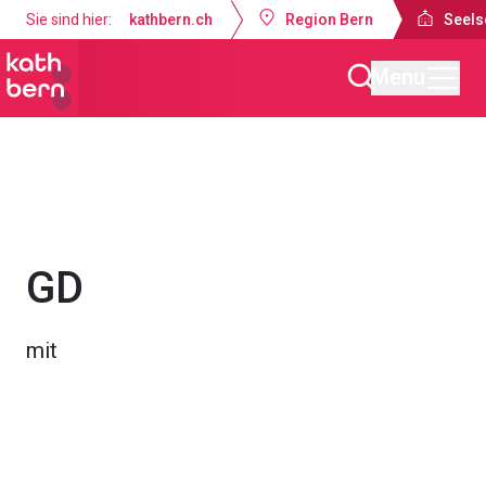
Sie sind hier:
kathbern.ch
Region Bern
Seels
Menu
Seelsorgeraum Bern-Süd
Gottesdienste & Anlässe
GD
mit