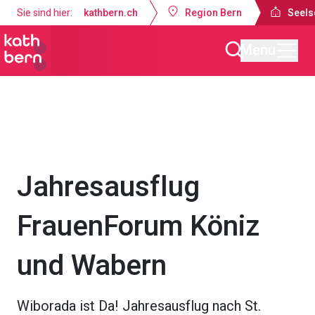
Sie sind hier:
kathbern.ch
Region Bern
Seels
Menu
Seelsorgeraum Bern-Süd
Gottesdienste & Anlässe
Jahresausflug
FrauenForum Köniz
und Wabern
Wiborada ist Da! Jahresausflug nach St.