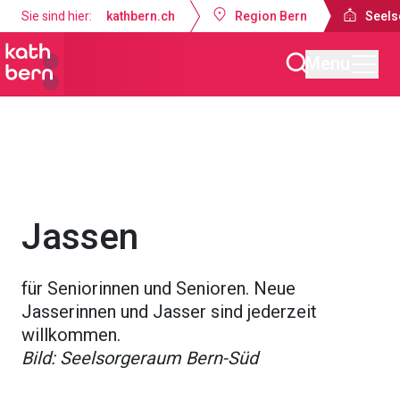
Sie sind hier:
kathbern.ch
Region Bern
Seels
Menu
Seelsorgeraum Bern-Süd
Gottesdienste & Anlässe
Jassen
für Seniorinnen und Senioren. Neue
Jasserinnen und Jasser sind jederzeit
willkommen.
Bild: Seelsorgeraum Bern-Süd