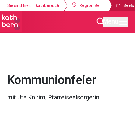
Sie sind hier:
kathbern.ch
Region Bern
Seels
Menu
Seelsorgeraum Bern-Süd
Gottesdienste & Anlässe
Kommunionfeier
mit Ute Knirim, Pfarreiseelsorgerin