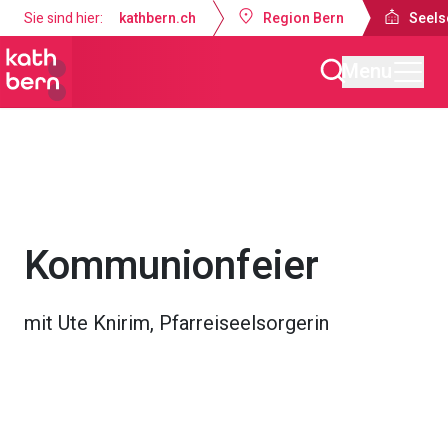
Sie sind hier:
kathbern.ch
Region Bern
Seels
Menu
Seelsorgeraum Bern-Süd
Gottesdienste & Anlässe
Kommunionfeier
mit Ute Knirim, Pfarreiseelsorgerin