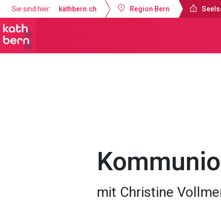
Sie sind hier:
kathbern.ch
Region Bern
Seels
Seelsorgeraum Bern-Süd
Gottesdi
Kommunion
mit Christine Vollme