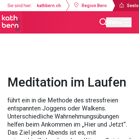
Sie sind hier:
kathbern.ch
Region Bern
Seels
Menu
Seelsorgeraum Bern-Süd
Gottesdienste & Anlässe
Meditation im Laufen
führt ein in die Methode des stressfreien
entspannten Joggens oder Walkens.
Unterschiedliche Wahrnehmungsübungen
helfen beim Ankommen im „Hier und Jetzt“.
Das Ziel jeden Abends ist es, mit