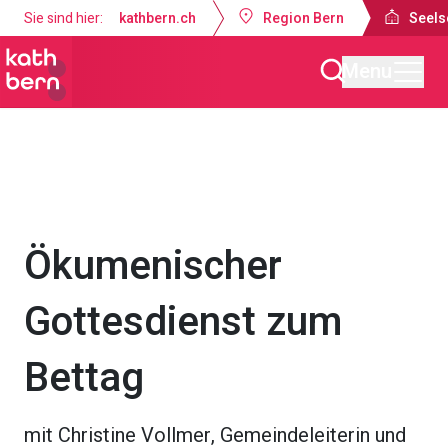
Sie sind hier:
kathbern.ch
Region Bern
Seels
Menu
Seelsorgeraum Bern-Süd
Gottesdienste & Anlässe
Ökumenischer
Gottesdienst zum
Bettag
mit Christine Vollmer, Gemeindeleiterin und