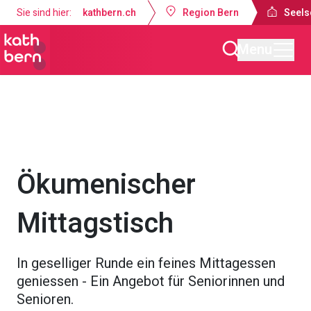
Sie sind hier:
kathbern.ch
Region Bern
Seels
Menu
Seelsorgeraum Bern-Süd
Gottesdienste & Anlässe
Ökumenischer
Mittagstisch
In geselliger Runde ein feines Mittagessen
geniessen - Ein Angebot für Seniorinnen und
Senioren.