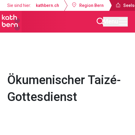
Sie sind hier:
kathbern.ch
Region Bern
Seels
Menu
Seelsorgeraum Bern-Süd
Gottesdienste & Anlässe
Ökumenischer Taizé-
Gottesdienst