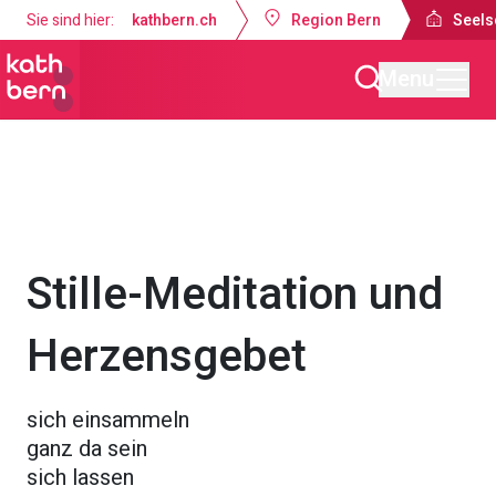
Sie sind hier:
kathbern.ch
Region Bern
Seels
Menu
Seelsorgeraum Bern-Süd
Gottesdienste & Anlässe
Stille-Meditation und
Herzensgebet
sich einsammeln
ganz da sein
sich lassen