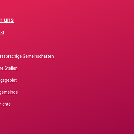
r uns
akt
m
erssprachige Gemeinschaften
ne Stellen
ugsgebiet
chgemeinde
hichte