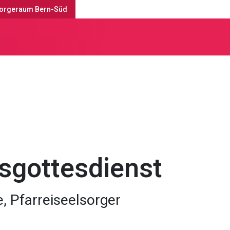
orgeraum Bern-Süd
enste & Anlässe
sgottesdienst
 Pfarreiseelsorger