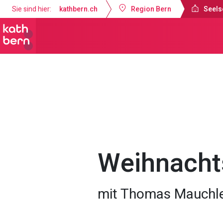
Sie sind hier:
kathbern.ch
Region Bern
Seels
Seelsorgeraum Bern-Süd
Gottesdi
Weihnacht
mit Thomas Mauchle,