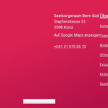
Übe
Seelsorgeraum Bern-Süd
Stapfenstrasse 25
Kont
3098 Köniz
Auf Google Maps anzeigen
Tea
And
+041 31 970 05 70
Offe
Einz
Kir
Gesc
Cookie-Einstellungen