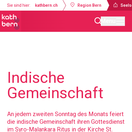
Sie sind hier:
kathbern.ch
Region Bern
Seels
Menu
Seelsorgeraum Bern-Süd
Über uns
Anderssprachige Gemei
Indische
Gemeinschaft
An jedem zweiten Sonntag des Monats feiert
die indische Gemeinschaft ihren Gottesdienst
im Syro-Malankara Ritus in der Kirche St.