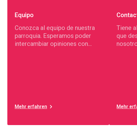
Equipo
Contac
Conozca al equipo de nuestra
Tiene a
parroquia. Esperamos poder
que de
intercambiar opiniones con
nosotr
usted personalmente.
disposi
Mehr erfahren
Mehr erf