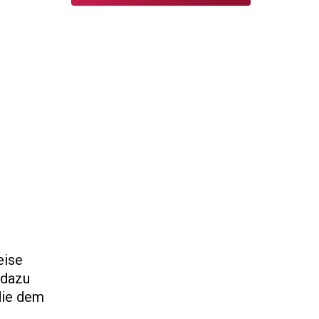
eise
 dazu
die dem