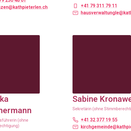
79 230 48 61
+41 79 311 79 11
nzen@kathpieterlen.ch
hausverwaltungle@kath
ka
Sabine Kronawe
mermann
Sekretärin (ohne Stimmberecht
+41 32 377 19 55
führerin (ohne
echtigung)
kirchgemeinde@kathpie