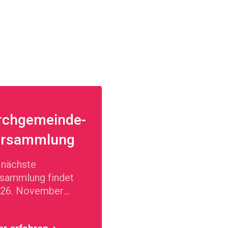
rchgemeinde-
ersammlung
 nächste
sammlung findet
26. November
6 um 20 Uhr im
menischen