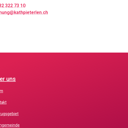
32 322 73 10
nung@kathpieterlen.ch
er uns
am
ntakt
nzugsgebiet
rchgemeinde