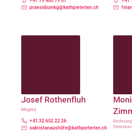
+41 79 400 79 67
+41 
praesidiumkg@kathpieterlen.ch
fina
Josef Rothenfluh
Moni
Zim
Mitglied
+41 32 652 22 26
Rechnungs
Stimmber
sakristanaushilfe@kathpieterlen.ch