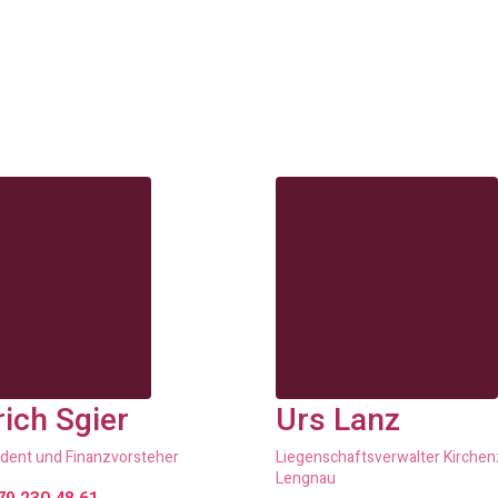
rich Sgier
Urs Lanz
ident und Finanzvorsteher
Liegenschaftsverwalter Kirche
Lengnau