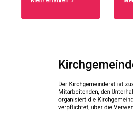
Mehr erfahren
Meh
Zen
stat
Kirchgemeind
Der Kirchgemeinderat ist zus
Mitarbeitenden, den Unterha
organisiert die Kirchgemein
verpflichtet, über die Verwe