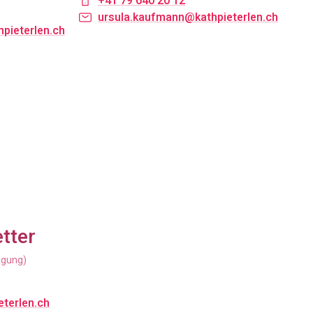
+41 79 640 20 12
ursula.kaufmann@kathpieterlen.ch
pieterlen.ch
tter
igung)
terlen.ch