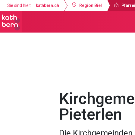
Sie sind hier:
kathbern.ch
Region Biel
Pfarrei
Pfarrei St. Martin Pieterlen
Über un
Kirchgemei
Pieterlen
Die Kirchgemeinden 