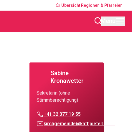
Übersicht Regionen & Pfarreien
Menu
Sabine
Kronawetter
Sekretärin (ohne
Stimmberechtigung)
+41 32 377 19 55
kirchgemeinde@kathpieterlen.ch