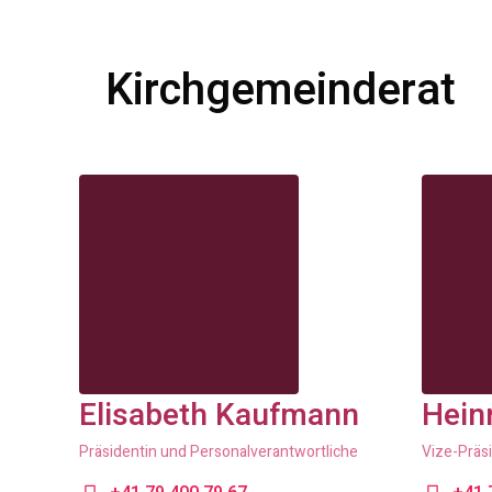
Kirchgemeinderat
Elisabeth Kaufmann
Hein
Präsidentin und Personalverantwortliche
Vize-Präs