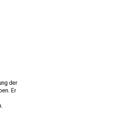
ung der
ben. Er
.