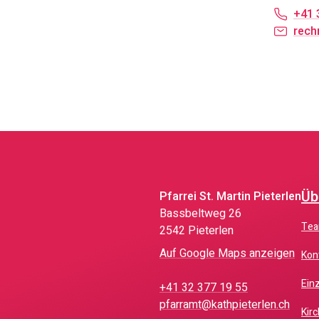
+41 
rech
Üb
Pfarrei St. Martin Pieterlen
Bassbeltweg 26
Te
2542 Pieterlen
Auf Google Maps anzeigen
Ko
Ei
+41 32 377 19 55
pfarramt@kathpieterlen.ch
Ki