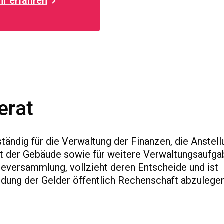
r erfahren
trum Pieterlen
t.
erat
tändig für die Verwaltung der Finanzen, die Anstell
lt der Gebäude sowie für weitere Verwaltungsaufga
deversammlung, vollzieht deren Entscheide und ist
ndung der Gelder öffentlich Rechenschaft abzulegen