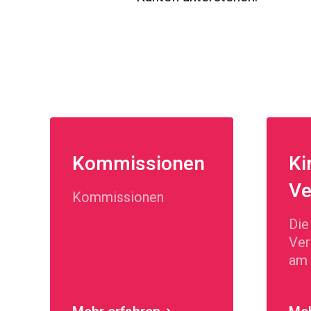
Kommissionen
Ki
V
Kommissionen
Die
Ver
am 
202
öku