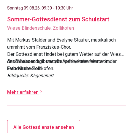
Sonntag 09.08.26, 09:30 - 10:30 Uhr
Sommer-Gottesdienst zum Schulstart
Wiese Blindenschule, Zollikofen
Mit Markus Stalder und Evelyne Staufer, musikalisch
umrahmt vom Franziskus-Chor.
Der Gottesdienst findet bei gutem Wetter auf der Wiese
der Blindenschule statt; bei schlechtem Wetter in der
Anschliessend gibt es ein Apéro, vorbereitet vom
kath. Kirche Zollikofen.
Frauenturnverein.
Bildquelle: KI-generiert
Mehr erfahren
Alle Gottesdienste ansehen