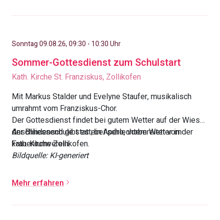
Sonntag 09.08.26, 09:30 - 10:30 Uhr
Sommer-Gottesdienst zum Schulstart
Kath. Kirche St. Franziskus, Zollikofen
Mit Markus Stalder und Evelyne Staufer, musikalisch
umrahmt vom Franziskus-Chor.
Der Gottesdienst findet bei gutem Wetter auf der Wiese
der Blindenschule statt; bei schlechtem Wetter in der
Anschliessend gibt es ein Apéro, vorbereitet vom
kath. Kirche Zollikofen.
Frauenturnverein.
Bildquelle: KI-generiert
Mehr erfahren