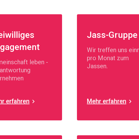
eiwilliges
Jass-Gruppe
gagement
Wir treffen uns ein
pro Monat zum
einschaft leben -
Jassen.
antwortung
ernehmen
r erfahren
Mehr erfahren