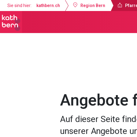
Sie sind hier:
kathbern.ch
Region Bern
Pfarre
Pfarrei St. Franziskus Zollikofen
An
Angebote f
Auf dieser Seite find
unserer Angebote un