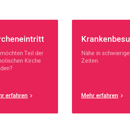
rcheneintritt
Krankenbes
 möchten Teil der
Nähe in schwierige
holischen Kirche
Zeiten.
rden?
r erfahren
Mehr erfahren