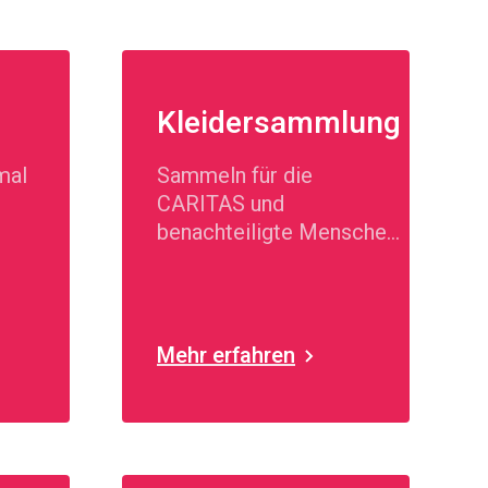
Kleidersammlung
mal
Sammeln für die
CARITAS und
benachteiligte Menschen
in Zollikofen.
Mehr erfahren