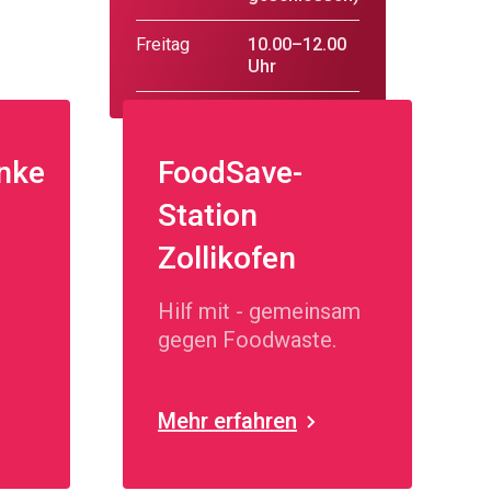
Freitag
10.00–12.00
Uhr
nke
FoodSave-
Station
Zollikofen
h.
Hilf mit - gemeinsam
gegen Foodwaste.
Mehr erfahren