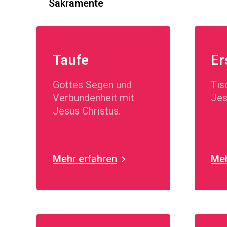
Sakramente
Taufe
Er
Gottes Segen und
Tis
Verbundenheit mit
Jes
Jesus Christus.
Mehr erfahren
Meh