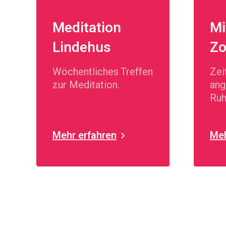
Meditation
Mi
Lindehus
Zo
Wöchentliches Treffen
Zei
zur Meditation.
ang
Ruh
Mehr erfahren
Meh