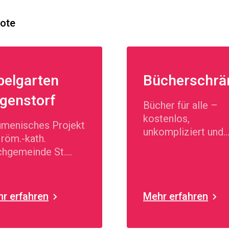
bote
belgarten
Bücherschrä
genstorf
Bücher für alle –
kostenlos,
menisches Projekt
unkompliziert und
 röm.-kath.
jederzeit zugänglic
chgemeinde St.
nziskus Zollikofen.
r erfahren
Mehr erfahren