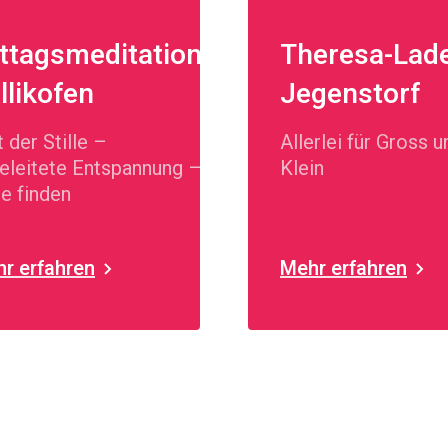
ttagsmeditation
Theresa-Lad
llikofen
Jegenstorf
t der Stille –
Allerlei für Gross u
eleitete Entspannung –
Klein
e finden
r erfahren
Mehr erfahren