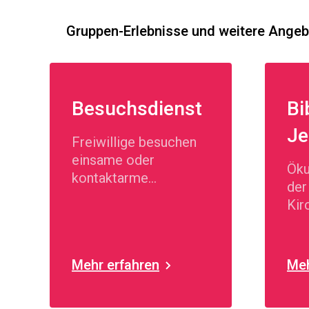
Gruppen-Erlebnisse und weitere Ange
Besuchsdienst
Bi
Je
Freiwillige besuchen
einsame oder
Öku
kontaktarme
der
Menschen
Kir
Fra
Mehr erfahren
Meh