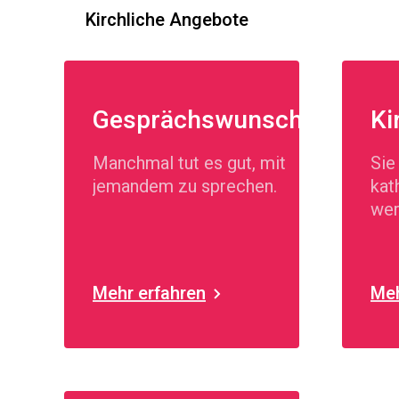
Kirchliche Angebote
Gesprächswunsch
Ki
Manchmal tut es gut, mit
Sie
jemandem zu sprechen.
kat
we
Mehr erfahren
Meh