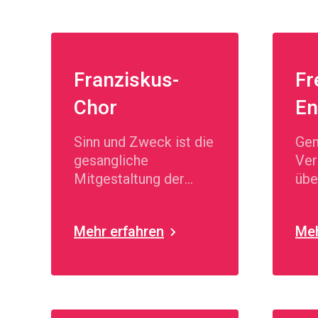
Franziskus-
Fr
Chor
En
Sinn und Zweck ist die
Gem
gesangliche
Ver
Mitgestaltung der
üb
Liturgie.
Mehr erfahren
Meh