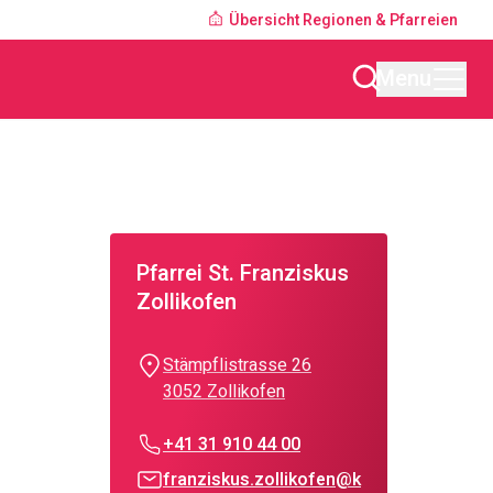
Übersicht Regionen & Pfarreien
Menu
Pfarrei St. Franziskus
Zollikofen
Stämpflistrasse 26
3052 Zollikofen
+41 31 910 44 00
franziskus.zollikofen@k