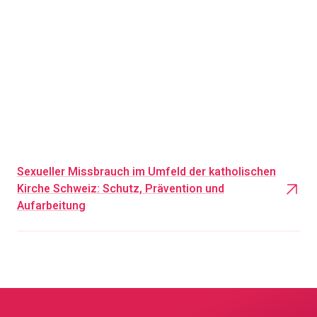
espera.
también a lo
oportunidad p
descubrir el
regalar en e
prepararlas c
bien proclam
transformar l
celebración.
Sexueller Missbrauch im Umfeld der katholischen
Kirche Schweiz: Schutz, Prävention und
Aufarbeitung