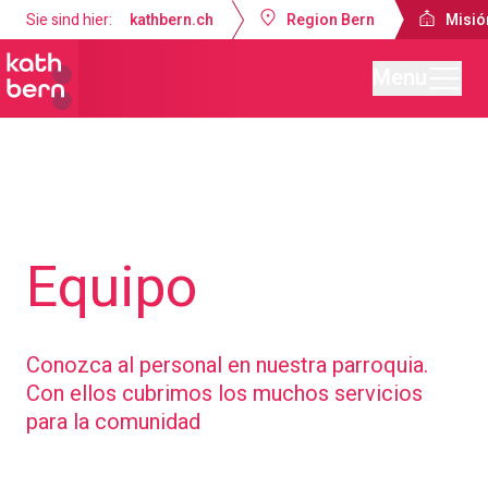
Sie sind hier:
kathbern.ch
Region Bern
Misió
Menu
Misión Católica de Lengua Española Berna
Sobre nosotros
Equipo
Conozca al personal en nuestra parroquia.
Con ellos cubrimos los muchos servicios
para la comunidad