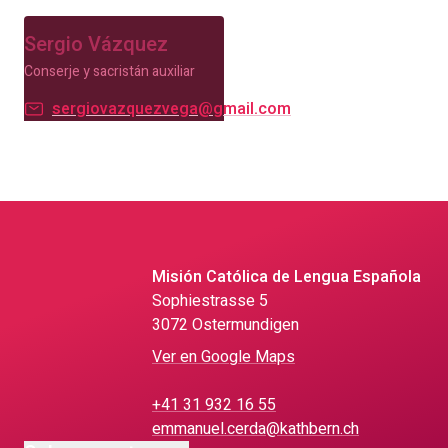
Sergio Vázquez
Conserje y sacristán auxiliar
sergiovazquezvega@gmail.com
Misión Católica de Lengua Española
Sophiestrasse 5
3072 Ostermundigen
Ver en Google Maps
+41 31 932 16 55
emmanuel.cerda@kathbern.ch