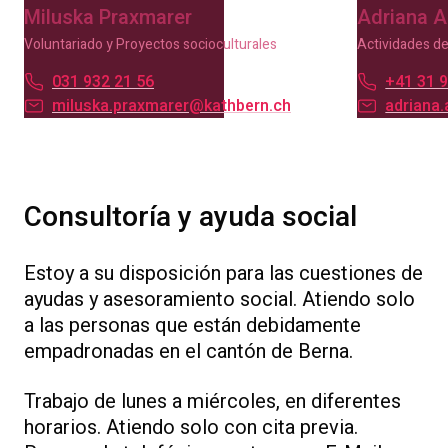
Miluska Praxmarer
Adriana 
Voluntariado y Proyectos socioculturales
Actividades de
031 932 21 56
+41 31 9
miluska.praxmarer@kathbern.ch
adriana
Consultoría y ayuda social
Estoy a su disposición para las cuestiones de
ayudas y asesoramiento social. Atiendo solo
a las personas que están debidamente
empadronadas en el cantón de Berna.
Trabajo de lunes a miércoles, en diferentes
horarios. Atiendo solo con cita previa.