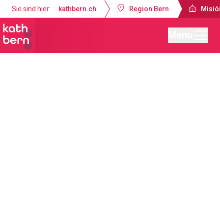
Sie sind hier:
kathbern.ch
Region Bern
Misió
Menu
Misión Católica de Lengua Española Berna
Actualidades