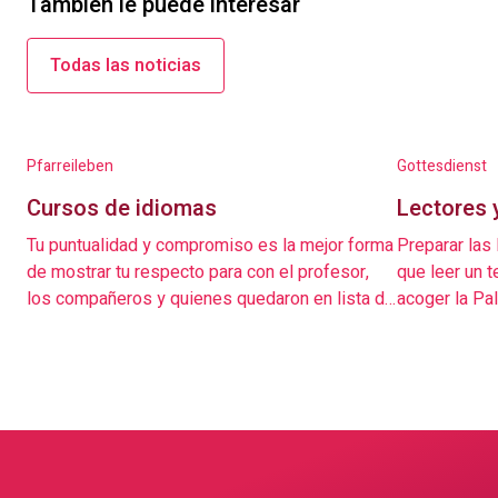
También le puede interesar
Todas las noticias
Pfarreileben
Gottesdienst
Cursos de idiomas
Lectores 
Tu puntualidad y compromiso es la mejor forma
Preparar las
de mostrar tu respecto para con el profesor,
que leer un t
los compañeros y quienes quedaron en lista de
acoger la Pa
espera.
también a lo
oportunidad p
descubrir el
regalar en e
prepararlas c
bien proclam
transformar l