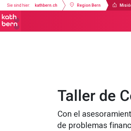
Sie sind hier:
kathbern.ch
Region Bern
Misió
Misión Católica de Lengua Española B
Taller de 
Con el asesoramient
de problemas financ