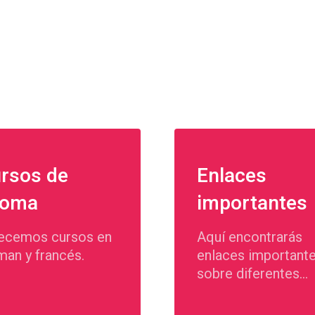
rsos de
Enlaces
ioma
importantes
ecemos cursos en
Aquí encontrarás
man y francés.
enlaces important
sobre diferentes
temas.