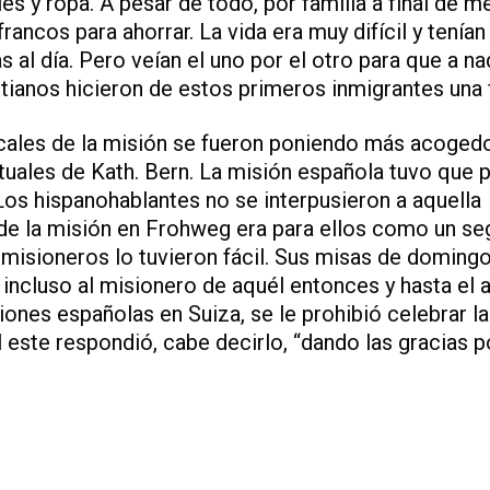
 y ropa. A pesar de todo, por familia a final de m
ancos para ahorrar. La vida era muy difícil y tenían
 al día. Pero veían el uno por el otro para que a na
stianos hicieron de estos primeros inmigrantes una 
cales de la misión se fueron poniendo más acogedo
tuales de Kath. Bern. La misión española tuvo que 
Los hispanohablantes no se interpusieron a aquella
de la misión en Frohweg era para ellos como un s
s misioneros lo tuvieron fácil. Sus misas de doming
 incluso al misionero de aquél entonces y hasta el 
ones españolas en Suiza, se le prohibió celebrar la
 este respondió, cabe decirlo, “dando las gracias p