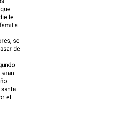
es
 que
die le
familia.
res, se
pasar de
egundo
o eran
año
 santa
or el