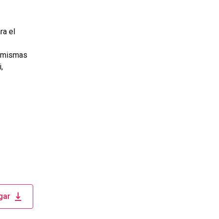
ra el
s mismas
,
gar