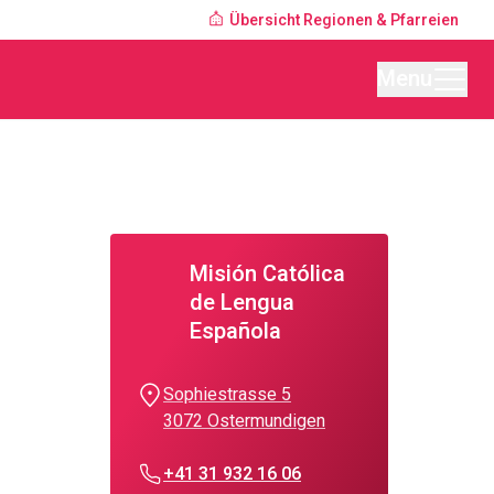
Übersicht Regionen & Pfarreien
Menu
Misión Católica
de Lengua
Española
Sophiestrasse 5
3072 Ostermundigen
+41 31 932 16 06