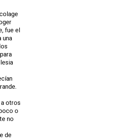
icolage
coger
, fue el
a una
los
 para
lesia
ecían
grande.
 a otros
 poco o
rte no
le de