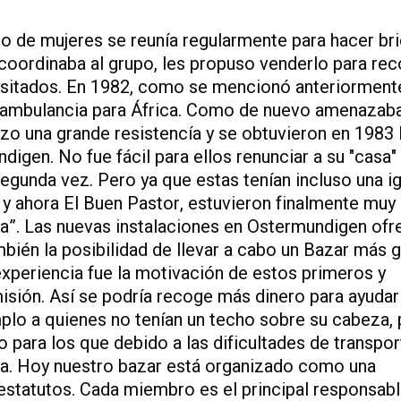
po de mujeres se reunía regularmente para hacer br
 coordinaba al grupo, les propuso venderlo para re
esitados. En 1982, como se mencionó anteriormente
a ambulancia para África. Como de nuevo amenazab
zo una grande resistencía y se obtuvieron en 1983 
igen. No fue fácil para ellos renunciar a su "casa"
segunda vez. Pero ya que estas tenían incluso una ig
t y ahora El Buen Pastor, estuvieron finalmente muy
a”. Las nuevas instalaciones en Ostermundigen ofr
mbién la posibilidad de llevar a cabo un Bazar más 
xperiencia fue la motivación de estos primeros y
sión. Así se podría recoge más dinero para ayudar
plo a quienes no tenían un techo sobre su cabeza,
o para los que debido a las dificultades de transpo
a. Hoy nuestro bazar está organizado como una
statutos. Cada miembro es el principal responsab