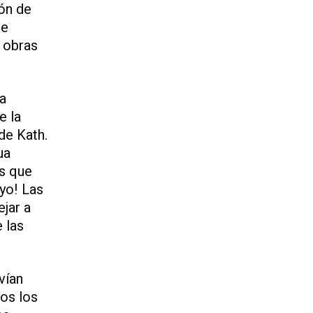
ón de
de
e obras
la
e la
de Kath.
ua
es que
uyo! Las
ejar a
 las
vían
dos los