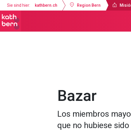
Sie sind hier:
kathbern.ch
Region Bern
Misió
Misión Católica de Lengua Española B
Bazar
Los miembros mayor
que no hubiese sido