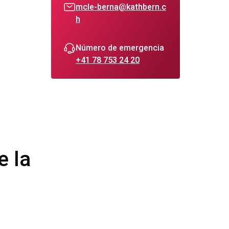
mcle-berna@kathbern.c
h
Número de emergencia
+41 78 753 24 20
e la